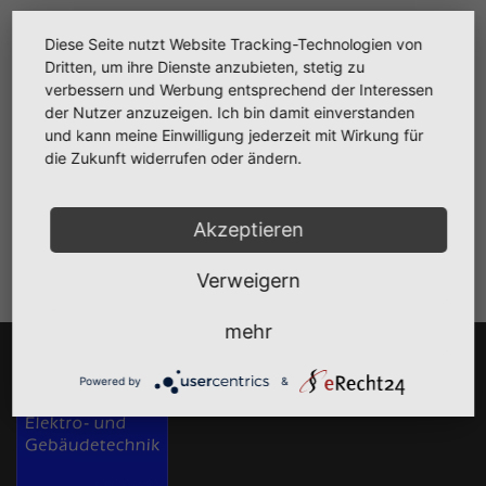
Ihre Suche lieferte keine passenden Ergebnisse.
Diese Seite nutzt Website Tracking-Technologien von
Dritten, um ihre Dienste anzubieten, stetig zu
Ihre Bewerbung richten Sie bitte an:
verbessern und Werbung entsprechend der Interessen
HEGt Hamburger Elektro- und Gebäudetechnik GmbH
der Nutzer anzuzeigen. Ich bin damit einverstanden
Ausschläger Weg 7
und kann meine Einwilligung jederzeit mit Wirkung für
20537 Hamburg
die Zukunft widerrufen oder ändern.
Ihre Suche lieferte keine passenden Ergebnisse.
Akzeptieren
Verweigern
mehr
Powered by
&